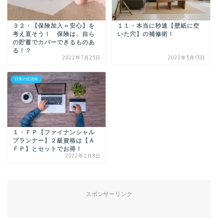
３２・【保険加入＝安心】を
１１・本当に秒速【壁紙に空
考え直そう！ 保険は、自ら
いた穴】の補修術！
の貯蓄でカバーできるものあ
る！？
2022年7月25日
2022年3月13日
日常の生活術
１・ＦＰ【ファイナンシャル
プランナー】２級資格は【Ａ
ＦＰ】とセットでお得！
2022年2月8日
スポンサーリンク