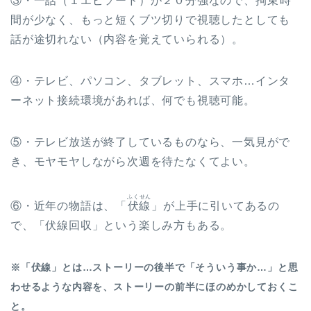
③・一話（１エピソード）が２０分強なので、
拘束
時
間が少なく、もっと短くブツ切りで視聴したとしても
話が途切れない（内容を覚えていられる）。
④・テレビ、パソコン、タブレット、スマホ…インタ
ーネット接続環境があれば、何でも視聴可能。
⑤・テレビ放送が終了しているものなら、一気見がで
き、モヤモヤしながら次週を待たなくてよい。
ふくせん
⑥・近年の物語は、「
伏線
」が上手に引いてあるの
で、「伏線回収」という楽しみ方もある。
※「伏線」とは…ストーリーの後半で「そういう事か…」と思
わせるような内容を、ストーリーの前半にほのめかしておくこ
と。