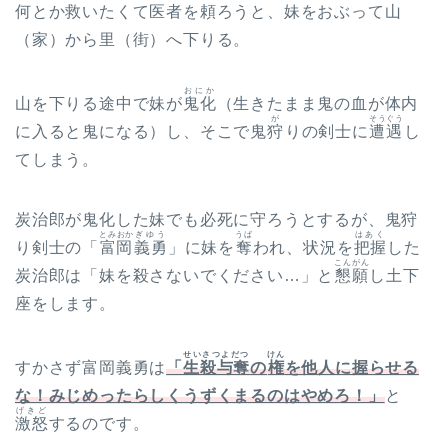
何とか救いたくて医者を頼ろうと、妹をおぶって山
（家）から里（街）へ下りる。
おにか
山を下りる途中で妹が
鬼化
（生きたまま鬼の血が体内
が
そうぐう
に入ると鬼になる）し、そこで鬼
狩
りの剣士に
遭遇
し
てしまう。
炭治郎が鬼化した妹でも必死に守ろうとするが、鬼狩
とみおか
ぎゆう
うば
はあく
り剣士の「
富岡
義勇
」に妹を
奪
われ、状況を
把握
した
こんがん
炭治郎は「妹を殺さないでください…」と
懇願
し土下
座をします。
せいさつよだつ
けん
すかさず富岡義勇は
「
生殺与奪
の
権
を他人に握らせる
な！みじめったらしくうずくまるのはやめろ！」
と
げきど
激怒
するのです。