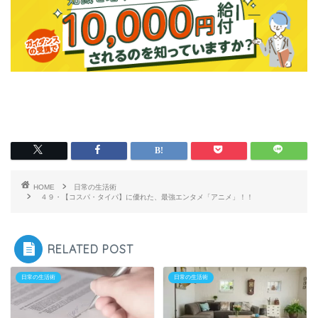
HOME
日常の生活術
４９・【コスパ・タイパ】に優れた、最強エンタメ「アニメ」！！
RELATED POST
日常の生活術
日常の生活術