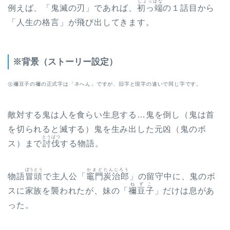
しょっぱな
例えば、「鬼滅の刃」であれば、
初っ端
の１話目から
「人生の格言」が飛び出してきます。
※背景（ストーリー設定）
㊟禰豆子の禰の正式字は「ネへん」ですが、旧字と現字の違いで同じ字です。
敵対する鬼は人を食らい生息する…鬼を倒し（鬼は首
を切られると滅する）鬼を生み出した元凶（鬼のボ
とうばつ
ス）まで
討伐
する物語。
ぼうとう
かまど
たんじろう
物語
冒頭
で主人公「
竈門
炭治郎
」の留守中に、鬼のボ
ねずこ
スに家族を襲われたが、妹の「
禰豆子
」だけは息があ
った。