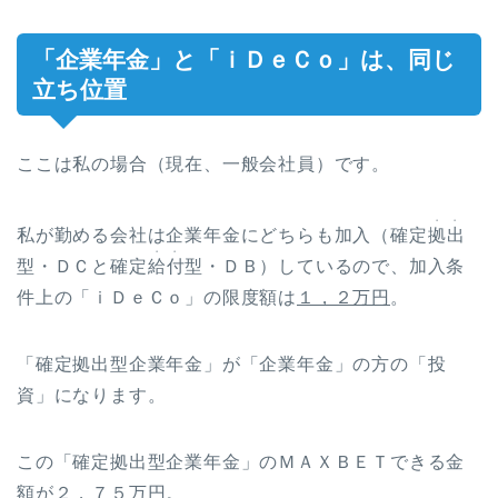
「企業年金」と「ｉＤｅＣｏ」は、同じ
立ち位置
ここは私の場合（現在、一般会社員）です。
・・
私が勤める会社は企業年金にどちらも加入（確定
拠出
・・
型・ＤＣと確定
給付
型・ＤＢ）しているので、加入条
件上の「ｉＤｅＣｏ」の限度額は
１，２万円
。
「確定拠出型企業年金」が「企業年金」の方の「投
資」になります。
この「確定拠出型企業年金」のＭＡＸＢＥＴできる金
額が
２，７５
万円。