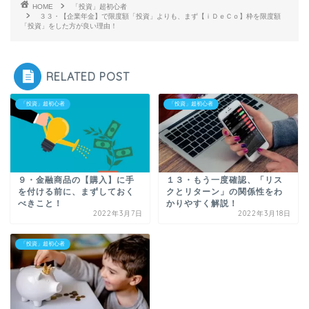
HOME
「投資」超初心者
３３・【企業年金】で限度額「投資」よりも、まず【ｉＤｅＣｏ】枠を限度額
「投資」をした方が良い理由！
RELATED POST
「投資」超初心者
「投資」超初心者
９・金融商品の【購入】に手
１３・もう一度確認、「リス
を付ける前に、まずしておく
クとリターン」の関係性をわ
べきこと！
かりやすく解説！
2022年3月7日
2022年3月18日
「投資」超初心者