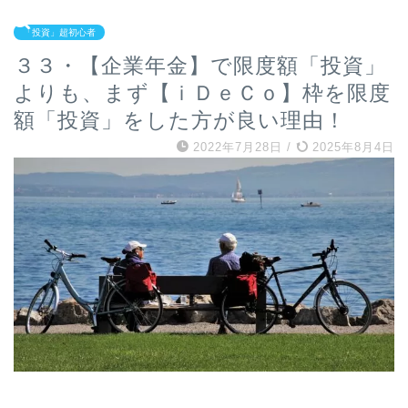
「投資」超初心者
３３・【企業年金】で限度額「投資」
よりも、まず【ｉＤｅＣｏ】枠を限度
額「投資」をした方が良い理由！
2022年7月28日
/
2025年8月4日