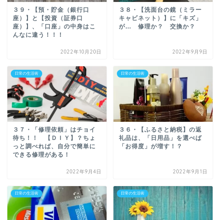
３９・【預・貯金（銀行口
３８・【洗面台の鏡（ミラー
座）】と【投資（証券口
キャビネット）】に「キズ」
座）】、「口座」の中身はこ
が… 修理か？ 交換か？
んなに違う！！！
2022年10月20日
2022年9月9日
日常の生活術
日常の生活術
３７・「修理依頼」はチョイ
３６・【ふるさと納税】の返
待ち！！ 【ＤＩＹ】？ちょ
礼品は、「日用品」を選べば
っと調べれば、自分で簡単に
「お得度」が増す！？
できる修理がある！
2022年9月4日
2022年9月1日
日常の生活術
日常の生活術