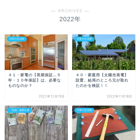
― ARCHIVES ―
2022年
日常の生活術
日常の生活術
４１・家電の【長期保証…５
４０・家庭用【太陽光発電】
年・１０年保証】は、必要な
設置、結局のところ元が取れ
ものなのか？
たのかを検証！！
2022年12月19日
2022年11月18日
「投資」超初心者
日常の生活術