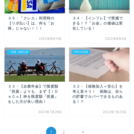
３５・「クレカ」利用時の
３４・【インフレ】で実感で
【リボ払い】は、何も「お
きる！？「お金」の価値は変
得」じゃない！！！
化している！
2022年8月19日
2022年8月4日
「投資」超初心者
日常の生活術
３３・【企業年金】で限度額
３２・【保険加入＝安心】を
「投資」よりも、まず【ｉＤ
考え直そう！ 保険は、自ら
ｅＣｏ】枠を限度額「投資」
の貯蓄でカバーできるものあ
をした方が良い理由！
る！？
2022年7月28日
2022年7月25日
...
1
2
4